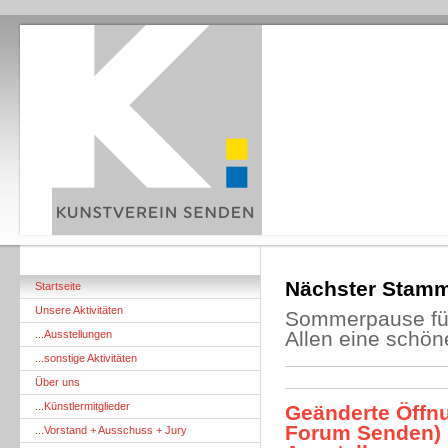
Nächster Stamm
Startseite
Unsere Aktivitäten
Sommerpause fü
Allen eine schö
...Ausstellungen
...sonstige Aktivitäten
Über uns
...Künstlermitglieder
Geänderte Öf
fnu
Forum Senden) 
...Vorstand + Ausschuss + Jury